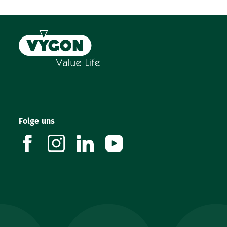
Zwei Konnektoren
Venenheber
Gerade Hubernadel (22 G)
Stumpfe Spülkanüle
Portabmessungen:
Folge uns
facebook
instagram
linkedin
youtube