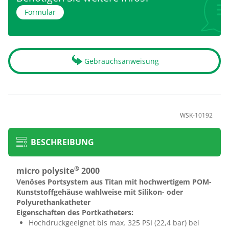
Formular
Gebrauchsanweisung
WSK-10192
BESCHREIBUNG
®
micro polysite
2000
Venöses Portsystem aus Titan mit hochwertigem POM-
Kunststoffgehäuse wahlweise mit Silikon- oder
Polyurethankatheter
Eigenschaften des Portkatheters:
Hochdruckgeeignet bis max. 325 PSI (22,4 bar) bei