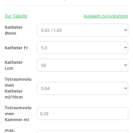
Zur Tabelle
Auswahl zurücksetzen
Katheter
Ømm
Katheter Fr
Katheter
Lcm
Totraumvolu
men
Katheter
ml/10cm
Totraumvolu
men
Kammer ml
max.