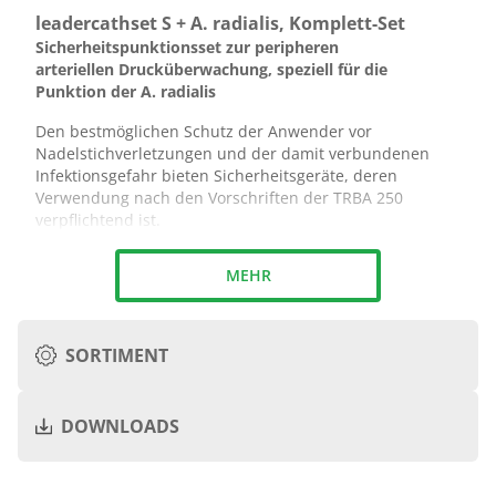
leadercathset S + A. radialis, Komplett-Set
Sicherheitspunktionsset zur peripheren
arteriellen Druck­über­wachung, speziell für die
Punktion der A. radialis
Den bestmöglichen Schutz der Anwender vor
Nadelstichverletzungen und der damit verbundenen
Infektionsgefahr bieten Sicherheits­geräte, deren
Verwendung nach den Vorschriften der TRBA 250
verpflichtend ist.
leadercath ist ein transparenter, röntgen­kontrast­
MEHR
gebender Katheter aus druckfestem PE und
gewährleistet eine konstante Druckübertragung auch bei
längerer Liegedauer. Das im Set enthaltene Pflaster
+
griplok in Kombination mit dem Transparentverband
SORTIMENT
Tegaderm™ der Firma 3M™ bietet ein optimales
Haftverhalten.
+
DOWNLOADS
Katheter
Katheter
Katheter
Guide
Guide
Ømm
G
Lcm
Ømm
Lcm
Komplettsetinhalt:
0,6 x 0,9
20
8
0,9
20