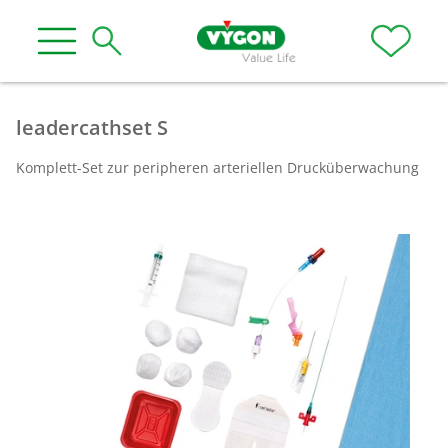
leadercathset S
Komplett-Set zur peripheren arteriellen Druck­über­wachung