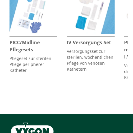
2 Fixierstreifen
Gefüllte 0,9%ige NaCl Spülspritze (10 ml)
PICC/Midline
IV-Versorgungs-Set
PIC
Pflegesets
mit
Versorgungsset zur
I.V
sterilen, wöchentlichen
Pflegeset zur sterilen
Pflege von venösen
Pflege peripherer
Verb
Kathetern
Katheter
die 
Kath