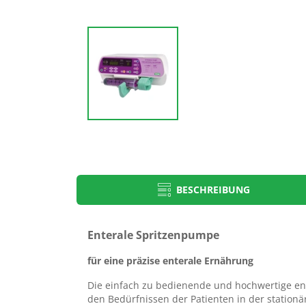
BESCHREIBUNG
Artikelbezeichnung
Nutrisafe2
Enterale Spritzenpumpe
Gebrauchsanweisungen
Enterale Spritzenpumpe
für eine präzise enterale Ernährung
Auf unserem Portal für Gebrauchsanweisungen erhalten Sie na
Die einfach zu bedienende und hochwertige en
Eingabe der Artikelnummer und Chargennummer die dem Prod
den Bedürfnissen der Patienten in der stationä