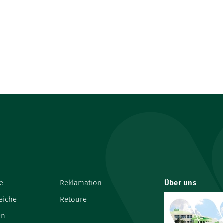
e
Reklamation
Über uns
eiche
Retoure
en