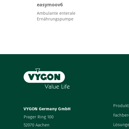
easymoov6
Ambulante enterale
Ernährungspumpe
Produkt
VYGON Germany GmbH
Fachber
Prager Ring 100
Lösung
52070 Aachen