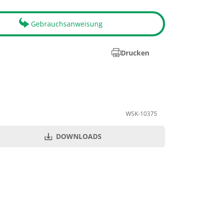
Gebrauchsanweisung
Drucken
WSK-10375
DOWNLOADS
N
Menge je VE
1