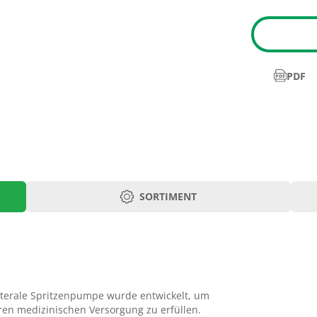
PDF
SORTIMENT
Art.-Nr.
PZ
SN50C6
ch
terale Spritzenpumpe wurde entwickelt, um
ukt
ren medizinischen Versorgung zu erfüllen.