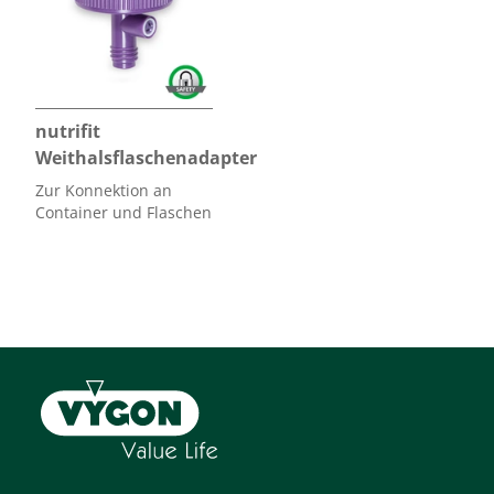
nutrifit
Weithalsflaschenadapter
Zur Konnektion an
Container und Flaschen