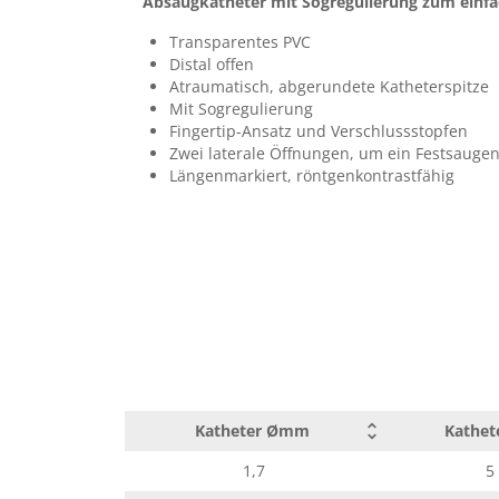
Absaugkatheter mit Sogregulierung zum einf
2,7
8
Auf unserem Portal für Gebrauchsanweisungen erhalten Sie na
Transparentes PVC
Eingabe der Artikelnummer und Chargennummer die dem Prod
Distal offen
3,3
10
zugehörige
Gebrauchsanweisung
.
Atraumatisch, abgerundete Katheterspitze
2,0
Mit Sogregulierung
6
Fingertip-Ansatz und Verschlussstopfen
Zwei laterale Öffnungen, um ein Festsaugen
Längenmarkiert, röntgenkontrastfähig
Katheter Ømm
Kathet
1,7
5