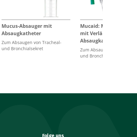
Mucus-Absauger mit
Mucaid: Mucus Absaug
Absaugkatheter
mit Verlängerungs- un
Absaugkatheter
Zum Absaugen von Tracheal-
und Bronchialsekret
Zum Absaugen von Trachea
und Bronchialsekret
Folge uns