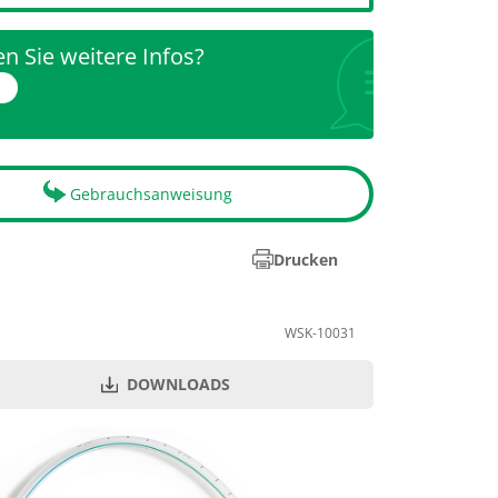
n Sie weitere Infos?
r
Gebrauchsanweisung
Drucken
WSK-10031
DOWNLOADS
PZN
Menge je VE
00912155
50