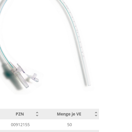
00912161
50
00912178
50
20210283
50
PZN
Menge je VE
00912155
50