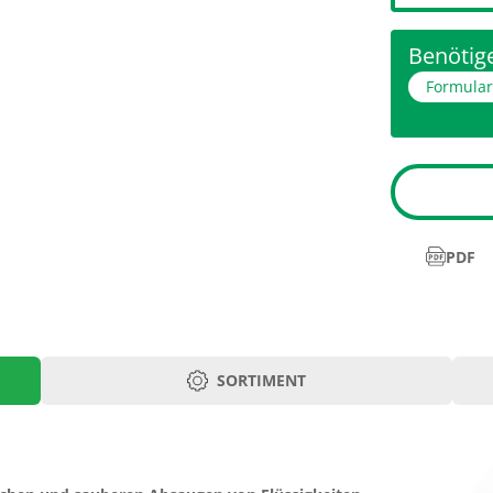
Benötige
Formula
PDF
SORTIMENT
Katheter Lcm
Art.-Nr.
29
535.05