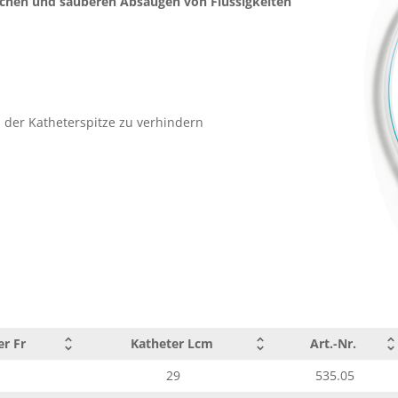
achen und sauberen Absaugen von Flüssigkeiten
29
535.08
ch
ukt
29
535.10
29
535.06
 der Katheterspitze zu verhindern
er Fr
Katheter Lcm
Art.-Nr.
29
535.05