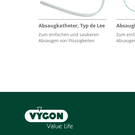
Absaugkatheter, Typ de Lee
Absaug
Zum einfachen und sauberen
Zum einf
Absaugen von Flüssigkeiten
Absaugen