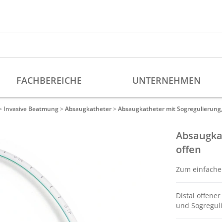
>
Invasive Beatmung
>
Absaugkatheter
>
Absaugkatheter mit Sogregulierung, 
Absaugkat
offen
Zum einfache
Distal offene
und Sogregul