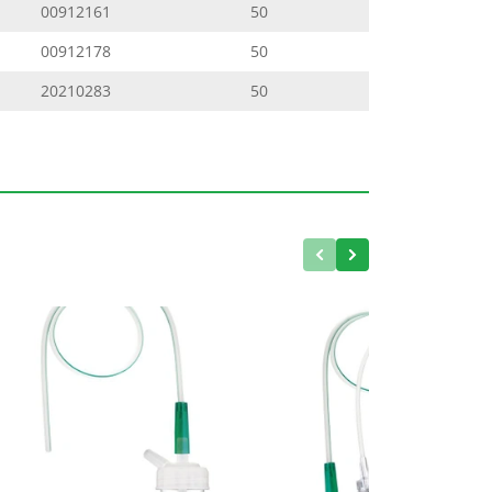
00912161
50
00912178
50
20210283
50