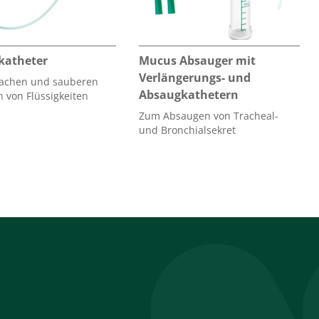
katheter
Mucus Absauger mit
Verlängerungs- und
achen und sauberen
Absaugkathetern
 von Flüssigkeiten
Zum Absaugen von Tracheal-
und Bronchialsekret